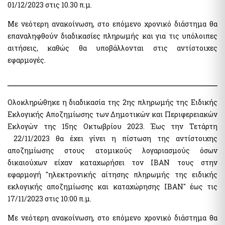
01/12/2023 στις 10.30 π.μ.
Public Administration Codes
Με νεότερη ανακοίνωση, στο επόμενο χρονικό διάστημα θα
Registry of Certified Valuers
AADE Services
επαναληφθούν διαδικασίες πληρωμής και για τις υπόλοιπες
Summary of Commitments Register
Taxation of Citizens / Businesses
αιτήσεις, καθώς θα υποβάλλονται στις αντίστοιχες
Digital Signatures
Properties E9 / ENFIA / Leaseholds
εφαρμογές.
Electronic Document Handling and Digital Signatures
Allowances / Benefits
National Register of Companion Animals
Vehicles
Digital Register of Members of Fan Clubs
Ολοκληρώθηκε η διαδικασία της 2ης πληρωμής της Ειδικής
Special electronic application "Search for identification
Telecommunications
numbers via Personal Number"
Εκλογικής Αποζημίωσης των Δημοτικών και Περιφερειακών
Register of Beneficiaries of Exemption of Mobile Telephony
Special electronic application "Personal data (myInfo) for
Εκλογών της 15ης Οκτωβρίου 2023. Έως την Τετάρτη
and Cellular Telephony Subscribers (Mi.D.A.Te.)
Citizens Service Centers" - Special electronic application
22/11/2023 θα έχει γίνει η πίστωση της αντίστοιχης
"Personal data (myInfo) for salaried Consular Authorities"
αποζημίωσης στους ατομικούς λογαριασμούς όσων
δικαιούχων είχαν καταχωρήσει τον ΙΒΑΝ τους στην
Greek State Auditing Services
Hide list
εφαρμογή "ηλεκτρονικής αίτησης πληρωμής της ειδικής
Submit declaration "ΠΟΘΕΝ ΕΣΧΕΣ"
εκλογικής αποζημίωσης και καταχώρησης ΙΒΑΝ" έως τις
17/11/2023 στις 10:00 π.μ.
Benefits - Allowances
Με νεότερη ανακοίνωση, στο επόμενο χρονικό διάστημα θα
Social dividend