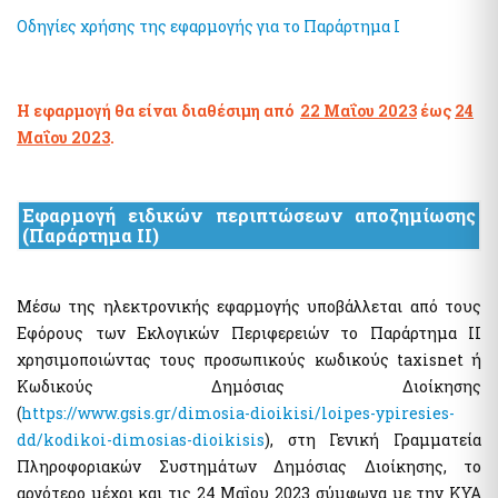
Οδηγίες χρήσης της εφαρμογής για το Παράρτημα Ι
Η εφαρμογή θα είναι διαθέσιμη από
22 Μαΐου 2023
έως
24
Μαΐου 2023
.
Εφαρμογή ειδικών περιπτώσεων αποζημίωσης
(Παράρτημα ΙΙ)
Μέσω της ηλεκτρονικής εφαρμογής υποβάλλεται από τους
Εφόρους των Εκλογικών Περιφερειών το Παράρτημα ΙΙ
χρησιμοποιώντας τους προσωπικούς κωδικούς taxisnet ή
Κωδικούς Δημόσιας Διοίκησης
(
https://www.gsis.gr/dimosia-dioikisi/loipes-ypiresies-
dd/kodikoi-dimosias-dioikisis
), στη Γενική Γραμματεία
Πληροφοριακών Συστημάτων Δημόσιας Διοίκησης, το
αργότερο μέχρι και τις 24 Μαΐου 2023 σύμφωνα με την ΚΥΑ