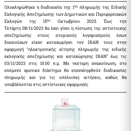
myPyrasfaleialive - Service by video conference, telephone
ης
Ολοκληρώθηκε η διαδικασία της 1
πληρωμής της Ειδικής
communication or physical presence from the Preventive
and Suppressive Fire Safety Offices of the Fire Brigade of
Εκλογικής Αποζημίωσης των Δημοτικών και Περιφερειακών
Greece
ης
Εκλογών της 15
Οκτωβρίου 2023. Έως την
mySynigoroslive - Teleconferencing service by the Greek
Τετάρτη 08/11/2023 θα έχει γίνει η πίστωση της αντίστοιχης
Ombudsman
αποζημίωσης στους ατομικούς λογαριασμούς όσων
δικαιούχων είχαν καταχωρήσει τον ΙΒΑΝ τους στην
Other Services
εφαρμογή "ηλεκτρονικής αίτησης πληρωμής της ειδικής
εκλογικής αποζημίωσης και καταχώρησης ΙΒΑΝ" έως τις
Digital Register of Members of Fan Clubs
03/11/2023 στις 10.00 π.μ. Με νεότερη ανακοίνωση, στο
National Parliamentary and Municipal Elections 2023
επόμενο χρονικό διάστημα θα επαναληφθούν διαδικασίες
National Register of Companion Animals
πληρωμής και για τις υπόλοιπες αιτήσεις, καθώς θα
Pythia: Research project for the development of chatbots
technology
υποβάλλονται στις αντίστοιχες εφαρμογές.
Special Electoral Compensation Payment Service for
Parliamentary Elections of 21 May 2023
Special Electoral Compensation Payment Service for
Parliamentary Elections of June 25 2023
e-forms