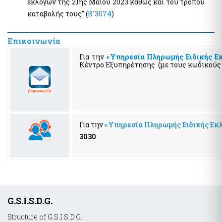
εκλογών της 21ης Μαΐου 2023 καθώς και του τρόπου
καταβολής τους" (
Β΄3074
)
Επικοινωνία
Για την
«Υπηρεσία Πληρωμής Ειδικής Ε
Κέντρο Εξυπηρέτησης (με τους κωδικούς σα
Για την
«Υπηρεσία Πληρωμής Ειδικής Εκ
3030
Υποσέλιδο
G.S.I.S.D.G.
Structure of G.S.I.S.D.G.