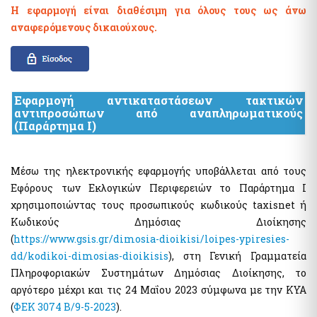
Η εφαρμογή είναι διαθέσιμη για όλους τους ως άνω
αναφερόμενους δικαιούχους.
Εφαρμογή αντικαταστάσεων τακτικών
αντιπροσώπων από αναπληρωματικούς
(Παράρτημα Ι)
Μέσω της ηλεκτρονικής εφαρμογής υποβάλλεται από τους
Εφόρους των Εκλογικών Περιφερειών το Παράρτημα Ι
χρησιμοποιώντας τους προσωπικούς κωδικούς taxisnet ή
Κωδικούς Δημόσιας Διοίκησης
(
https://www.gsis.gr/dimosia-dioikisi/loipes-ypiresies-
dd/kodikoi-dimosias-dioikisis
), στη Γενική Γραμματεία
Πληροφοριακών Συστημάτων Δημόσιας Διοίκησης, το
αργότερο μέχρι και τις 24 Μαΐου 2023 σύμφωνα με την ΚΥΑ
(
ΦΕΚ 3074 Β/9-5-2023
).