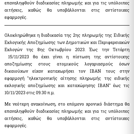
επαναληφθούν διαδικασίες πληρωμής και για τις υπόλοιπες
The Transport Equivalent
αιτήσεις, καθώς θα υποβάλλονται στις αντίστοιχες
εφαρμογές.
Citizens Information and Remote Service
myConsulLive
Ολοκληρώθηκε η διαδικασία της 2ης πληρωμής της Ειδικής
myKEPlive
Εκλογικής Αποζημίωσης των Δημοτικών και Περιφερειακών
Online appointment request at Citizens' Service Center
Εκλογών της 8ης Οκτωβρίου 2023. Έως την Τετάρτη
(KEP)
15/11/2023 θα έχει γίνει η πίστωση της αντίστοιχης
myEFKALive - Teleconferencing service from e-EFKA
αποζημίωσης στους ατομικούς λογαριασμούς όσων
DYPA Rendezvous Platform by Physical Presence
δικαιούχων είχαν καταχωρήσει τον ΙΒΑΝ τους στην
myDimoslive - Teleconferencing service from your
εφαρμογή "ηλεκτρονικής αίτησης πληρωμής της ειδικής
Municipality
εκλογικής αποζημίωσης και καταχώρησης ΙΒΑΝ" έως τις
myKTIMATOLOGIOlive - Teleconferencing service from the
Hellenic Land Registry
10/11/2023 στις 09.30 π.μ.
myAADElive - Εξυπηρέτηση με τηλεδιάσκεψη από την
Με νεότερη ανακοίνωση, στο επόμενο χρονικό διάστημα θα
Ανεξάρτητη Αρχή Δημοσίων Εσόδων (Α.Α.Δ.Ε.)
επαναληφθούν διαδικασίες πληρωμής και για τις υπόλοιπες
myEGDIXlive - Service by video conference or telephone
communication & with physical presence (General
αιτήσεις, καθώς θα υποβάλλονται στις αντίστοιχες
Information for Debt Management) from the Gener. Secret.
εφαρμογές.
of the Financial Sector & Private Debt Management of the
Ministry of National Economy & Finance