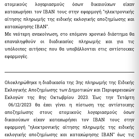
ατομικούς λογαριασμούς όσων δικαιούχων είχαν
Public Welfare Property Digital Services
e-Individual Employment Status Report (DAYK)
καταχωρήσει τον ΙΒΑΝ τους στην εφαρμογή "ηλεκτρονικής
αίτησης πληρωμής της ειδικής εκλογικής αποζημίωσης και
Businesses
Real Estate
καταχώρησης ΙΒΑΝ".
Out of Court Settlement
Με νεότερη ανακοίνωση, στο επόμενο χρονικό διάστημα θα
APAA Zone Price Estimates
Energy Products Tank Register
επαναληφθούν οι διαδικασίες πληρωμής και για τις
Real Estate Transactions Valuation Register
υπόλοιπες αιτήσεις που θα υποβάλλονται στις αντίστοιχες
Real Beneficiaries Register
Calculation Sheets of Objective Property Valuation
εφαρμογές.
Protection of companies affected by Covid-19
Traceability System for Tobacco Products (ID Issuer)
Instructions - Forms
e-Forms
Ολοκληρώθηκε η διαδικασία της 3ης πληρωμής της Ειδικής
Real estate
Εκλογικής Αποζημίωσης των Δημοτικών και Περιφερειακών
Electronic Protection Platform of main residence
Other Public Administration Services
Εκλογών της 8ης Οκτωβρίου 2023. Έως την Τετάρτη
APAA Objective System of preperty Evaluation
National Notification Center (NNC)- Notification Center
06/12/2023 θα έχει γίνει η πίστωση της αντίστοιχης
APPA Zone Price Estimates
αποζημίωσης στους ατομικούς λογαριασμούς όσων
Public Administration horizontal information systems
Real Estate Transactions Valuation Register
users' authorization and management
δικαιούχων είχαν καταχωρήσει τον ΙΒΑΝ τους στην
Real estate sq.m. correction statement platform to the Local
Private Sector User Authorization Service for access to
εφαρμογή "ηλεκτρονικής αίτησης πληρωμής της ειδικής
Authorities
specialized public information systems
εκλογικής αποζημίωσης και καταχώρησης ΙΒΑΝ" έως τις
Protection of the Main House of the Corona virus affected
Hellenic Republic Human Resources Registry