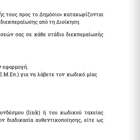
τυπα
λογία Πολιτών / Επιχειρήσεων
ς τους προς το Δημόσιο» καταχωρίζονται
ητα Ε9 / ΕΝΦΙΑ / Μισθωτήρια
 διεκπεραίωσης από τη Διοίκηση.
όματα / Παροχές
ματα
σεών σας σε κάθε στάδιο διεκπεραίωσής
ν εφαρμογή.
Μ.Επ.) για να λάβετε τον κωδικό μίας
όματα- Παροχές
ωνικό μέρισμα
φορικό Ισοδύναμο
υνδέσμου (link) ή του κωδικού ταχείας
ον διαδικασία αυθεντικοποίησης, είτε ως