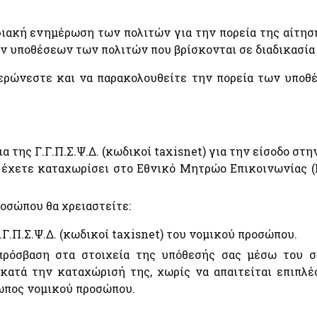
Εκτιμήσεις Τιμών Ζώνης ΑΠΑΑ
e-Έν
Ηλεκτρονική Πλατφόρμα Προστασίας Κύριας
Φορο
Κατοικίας
ιακή ενημέρωση των πολιτών για την πορεία της αίτησή
Μητρώο Αξιών Μεταβιβάσεων Ακινήτων
Ακίν
Φύλλα Υπολογισμού ΑΠΑΑ
ων υποθέσεων των πολιτών που βρίσκονται σε διαδικασία
Φύλλα Υπολογισμού ΑΠΑΑ
Επιδ
Εκτιμήσεις Τιμών Ζώνης ΑΠΑΑ
Οχή
ερώνεστε και να παρακολουθείτε την πορεία των υποθέ
Μητρώο Αξιών Μεταβιβάσεων Ακινήτων
Κ)
Πλατφόρμα δήλωσης διόρθωσης τ.μ. ακινήτων προς
τους ΟΤΑ
Προστασία Κύριας Κατοικίας πληγέντων Κορωνοιού
ID
 της Γ.Γ.Π.Σ.Ψ.Δ. (κωδικοί taxisnet) για την είσοδο στη
έχετε καταχωρίσει στο Εθνικό Μητρώο Επικοινωνίας (Ε.
Ελεγκτικές Υπηρεσίες Ελληνικού Δημοσίου
Επιδ
οσώπου θα χρειαστείτε:
Υποβολή δήλωσης "ΠΟΘΕΝ ΕΣΧΕΣ"
Κοιν
Γ.Π.Σ.Ψ.Δ. (κωδικοί taxisnet) του νομικού προσώπου.
Μετα
ά
πρόσβαση στα στοιχεία της υπόθεσής σας μέσω του σ
κατά την καταχώρισή της, χωρίς να απαιτείται επιπλέ
Λοιπές Υπηρεσίες
ωπος νομικού προσώπου.
ό
Pythia: Ερευνητικό έργο για την ανάπτυξη της
τεχνολογίας των chatbots