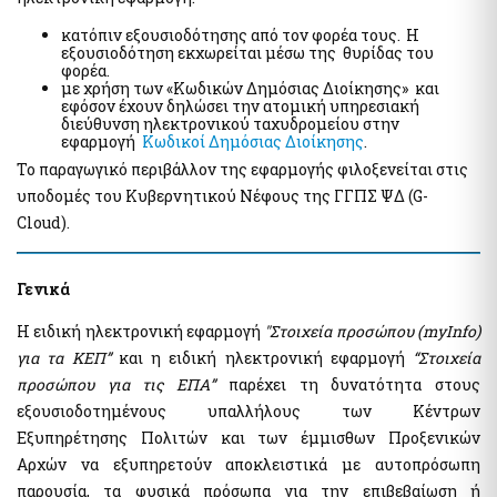
Ηλεκτρονική Πλατφόρμα Προστασίας Κύριας Κατοικίας
Υπηρεσία Εξουσιοδότησης Χρηστών Ιδιωτικού Τομέα για
Φύλλα Υπολογισμού ΑΠΑΑ
κατόπιν εξουσιοδότησης από τον φορέα τους. Η
πρόσβαση σε εξειδικευμένα πληροφοριακά συστήματα του
εξουσιοδότηση εκχωρείται μέσω της θυρίδας του
δημοσίου
Εκτιμήσεις Τιμών Ζώνης ΑΠΑΑ
φορέα.
Μητρώο Ανθρώπινου Δυναμικού Ελληνικού Δημοσίου
με χρήση των «Κωδικών Δημόσιας Διοίκησης» και
Μητρώο Αξιών Μεταβιβάσεων Ακινήτων
εφόσον έχουν δηλώσει την ατομική υπηρεσιακή
Κωδικοί Δημόσιας Διοίκησης
Πλατφόρμα δήλωσης διόρθωσης τ.μ. ακινήτων προς τους ΟΤΑ
διεύθυνση ηλεκτρονικού ταχυδρομείου στην
Μητρώο Πιστοποιημένων Εκτιμητών Δημοσίου
εφαρμογή
Κωδικοί Δημόσιας Διοίκησης
.
Προστασία Κύριας Κατοικίας πληγέντων Κορωνοιού
Σύνοψη Μητρώου Δεσμεύσεων
Το παραγωγικό περιβάλλον της εφαρμογής φιλοξενείται στις
υποδομές του Κυβερνητικού Νέφους της ΓΓΠΣ ΨΔ (G-
Ψηφιακές Υπογραφές
Υπηρεσίες ΑΑΔΕ
Cloud).
Ηλεκτρονική Διακίνηση Εγγράφων και Ψηφιακές Υπογραφές
Φορολογία Πολιτών / Επιχειρήσεων
Εθνικό Μητρώο Ζώων Συντροφιάς (Ε.Μ.Ζ.Σ.)
Ακίνητα Ε9 / ΕΝΦΙΑ / Μισθωτήρια
Ψηφιακό Μητρώο Λεσχών Μελών Φιλάθλων
Γενικά
Επιδόματα / Παροχές
Αναζήτηση Αναγνωριστικών Αριθμών μέσω του ΠΑ
Οχήματα
Η ειδική ηλεκτρονική εφαρμογή
"Στοιχεία προσώπου (myInfo)
Διασταυρωτικοί Έλεγχοι Οχημάτων (για Δημόσια Διοίκηση)
για τα ΚΕΠ”
και η ειδική ηλεκτρονική εφαρμογή
“Στοιχεία
Ειδική ηλεκτρονική εφαρμογή "Στοιχεία προσώπου (myInfo)
προσώπου για τις ΕΠΑ”
παρέχει τη δυνατότητα στους
για τα Κέντρα εξυπηρέτησης Πολιτών (ΚΕΠ)" - Ειδική
Τηλεπικοινωνίες
ηλεκτρονική εφαρμογή "Στοιχεία Προσώπου (myInfo) για τις
εξουσιοδοτημένους υπαλλήλους των Κέντρων
έμμισθες Προξενικές Αρχές (ΕΠΑ)"
Μητρώο Δικαιούχων Απαλλαγής Τελών Συνδρομητών Κινητής
Εξυπηρέτησης Πολιτών και των έμμισθων Προξενικών
Τηλεφωνίας και Καρτοκινητής Τηλεφωνίας (Μη.Δ.Α.Τε.)
Ψηφιακή πλατφόρμα συλλογής και τήρησης στατιστικών
Αρχών να εξυπηρετούν αποκλειστικά με αυτοπρόσωπη
στοιχείων για θέματα πρόληψης και καταπολέμησης της
νομιμοποίησης εσόδων από εγκληματικές δραστηριότητες και
παρουσία, τα φυσικά πρόσωπα για την επιβεβαίωση ή