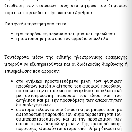
της χρηματοδότησης της τρομοκρατίας
Ελεγκτικές Υπηρεσίες Ελληνικού Δημοσίου
διόρθωση των στοιχείων τους στα μητρώα του δημοσίου
Υποβολή δήλωσης "ΠΟΘΕΝ ΕΣΧΕΣ"
τομέα και την έκδοση Προσωπικού Αριθμού:
Απόκρυψη λίστας
Για την εξυπηρέτηση απαιτείται:
Επιδόματα- Παροχές
η αυτοπρόσωπη παρουσία του φυσικού προσώπου
Κοινωνικό μέρισμα
η ταυτοποίησή του από τον αρμόδιο υπάλληλο
Μεταφορικό Ισοδύναμο
Ταυτόχρονα, μέσω της ειδικής ηλεκτρονικής εφαρμογής
Στοιχεία Πολιτών και εξ Αποστάσεως Εξυπηρέτηση
μπορούν να εξυπηρετούνται και οι διαδικασίες διόρθωσης ή
myConsulLive - Εξυπηρέτηση με τηλεδιάσκεψη από
επιβεβαίωσης που αφορούν:
Προξενική Αρχή του Υπουργείου Εξωτερικών
στα ανήλικα προστατευόμενα μέλη των φυσικών
myKEPlive - Εξυπηρέτηση με τηλεδιάσκεψη από Κέντρο
προσώπων κατόπιν αίτησης του φυσικού προσώπου
Εξυπηρέτησης Πολιτών (ΚΕΠ)
που ασκεί την επιμέλεια του ανηλίκου, αποκλειστικά
Ηλεκτρονικό αίτημα ραντεβού σε Κέντρο Εξυπηρέτησης
με αυτοπρόσωπη παρουσία του ίδιου και του
Πολιτών (ΚΕΠ)
ανηλίκου και με την προσκόμιση των απαραίτητων
δικαιολογητικών
myEFKALive - Εξυπηρέτηση με τηλεδιάσκεψη από τον e-ΕΦΚΑ
σε άτομα τελούντα υπό δικαστική συμπαράσταση με
αυτοπρόσωπη παρουσία, του συμαπαραστάτη και του
Πλατφόρμα Φυσικού Ραντεβού ΔΥΠΑ
συμπαραστατούμενου και με την προσκόμιση των
myDIMOSlive – Eξυπηρέτηση με τηλεδιάσκεψη από τον Δήμο
απαραίτητων δικαιολογητικών. Της αυτοπρόσωπης
σας
παρουσίας εξαιρούνται άτομα υπό πλήρη δικαστική