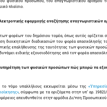
 του φυσικού προσώπου, του αναγνωριστικού αριθμού τ
Εκτιμήσεις Τιμών Ζώνης ΑΠΑΑ
e-Έν
Ηλεκτρονική Πλατφόρμα Προστασίας Κύριας
Φορο
ικό πλαίσιο.
Κατοικίας
Μητρώο Αξιών Μεταβιβάσεων Ακινήτων
Ακίν
Φύλλα Υπολογισμού ΑΠΑΑ
Φύλλα Υπολογισμού ΑΠΑΑ
Επιδ
ς ηλεκτρονικής εφαρμογής αναζήτησης αναγνωριστικών 
Εκτιμήσεις Τιμών Ζώνης ΑΠΑΑ
Οχή
Μητρώο Αξιών Μεταβιβάσεων Ακινήτων
Κ)
Πλατφόρμα δήλωσης διόρθωσης τ.μ. ακινήτων προς
ων φορέων του δημόσιου τομέα, όπως αυτός ορίζεται στη
τους ΟΤΑ
ωση διοικητικών διαδικασιών του φορέα απασχόλησής τ
Προστασία Κύριας Κατοικίας πληγέντων Κορωνοιού
νικής επαλήθευσης της ταυτότητας των φυσικών προσώπ
ID
δυνάμει ειδικής εξουσιοδότησης από τον φορέα απασχόλ
Ελεγκτικές Υπηρεσίες Ελληνικού Δημοσίου
Επιδ
 εξυπηρέτηση των φυσικών προσώπων πώς μπορώ να εξο
Υποβολή δήλωσης "ΠΟΘΕΝ ΕΣΧΕΣ"
Κοιν
Μετα
ά
ά το νόμο υπαλλήλους εκχωρείται μέσω της
«Υπηρεσί
ιοίκησης»
, σύμφωνα με τα οριζόμενα στην υπ’ αρ. 19821
Λοιπές Υπηρεσίες
τομέρειες απευθυνθείτε στην αρμόδια Δι/νση Προσωπικού
ό
Pythia: Ερευνητικό έργο για την ανάπτυξη της
τεχνολογίας των chatbots