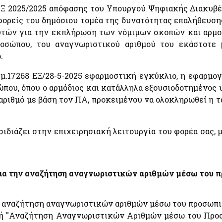
8 ΕΞ 2025/2025 απόφασης του Υπουργού Ψηφιακής Διακυβ
Απόκρυψη λίστας
 φορείς του δημόσιου τομέα της δυνατότητας επαλήθευσ
υτών για την εκπλήρωση των νόμιμων σκοπών και αρμοδ
η,
ροσώπου, του αναγνωριστικού αριθμού του εκάστοτε 
α
.
μ.17268 ΕΞ/28-5-2025 εφαρμοστική εγκύκλιο, η εφαρμογ
ου, όπου ο αρμόδιος και κατάλληλα εξουσιοδοτημένος 
αριθμό με βάση τον ΠΑ, προκειμένου να ολοκληρωθεί η 
Απόκρυψη λίστας
διάζει στην επιχειρησιακή λειτουργία του φορέα σας, 
ια την αναζήτηση αναγνωριστικών αριθμών μέσω του π
ν αναζήτηση αναγνωριστικών αριθμών μέσω του προσωπι
γή "Αναζήτηση Αναγνωριστικών Αριθμών μέσω του Προσ