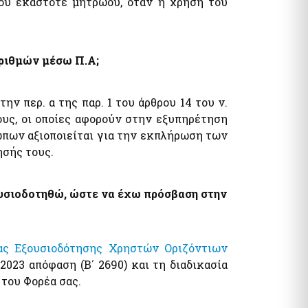
ου εκάστοτε μητρώου, όταν η χρήση του
τυπα
λογία Πολιτών / Επιχειρήσεων
ητα Ε9 / ΕΝΦΙΑ / Μισθωτήρια
όματα / Παροχές
αριθμών μέσω Π.Α;
ματα
ν περ. α της παρ. 1 του άρθρου 14 του ν.
ους, οι οποίες αφορούν στην εξυπηρέτηση
ων αξιοποιείται για την εκπλήρωση των
ησής τους.
όματα- Παροχές
υσιοδοτηθώ, ώστε να έχω πρόσβαση στην
ωνικό μέρισμα
φορικό Ισοδύναμο
ας Εξουσιοδότησης Χρηστών Οριζόντιων
/2023 απόφαση (Β΄ 2690) και τη διαδικασία
 του Φορέα σας.