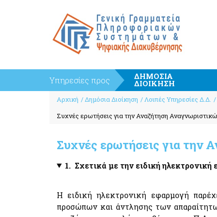
ΔΗΜΟΣΙΑ
Υπηρεσίες προς
ΔΙΟΙΚΗΣΗ
Breadcrumb
Κέντρο Διαλειτουργικότητας (ΚΕ.Δ) Υπουργείου
Πληρωμές και Εισπράξεις
Αρχική
Δημόσια Διοίκηση
Λοιπές Υπηρεσίες Δ.Δ.
Ψηφιακής Διακυβέρνησης
e-Παράβολο
Εφαρμογή Διαχείρισης Αιτημάτων
Συχνές ερωτήσεις για την Αναζήτηση Αναγνωριστικ
Συντάξεις Δημοσίου
Διαλειτουργικότητας (ΕΔΑ)
PEPPOL
Κοινός Οδηγός Υλοποίησης Διαδικτυακών
Συχνές ερωτήσεις για την 
Υπηρεσιών
ΕΘΝΙΚΗ ΑΡΧΗ PEPPOL
Πλατφόρμα Διαχείρισης και Υποστήριξης των
Ευρωπαϊκό Πρότυπο (ΕΛΟΤ EN 16931)
Διαδικτυακών Υπηρεσιών (web services) Enterpri
1. Σχετικά με την ειδική ηλεκτρονικ
Ηλεκτρονικό Τιμολόγιο στις Δημόσιες Συμβάσεις
Service Bus (ESB)
Μητρώο Διαλειτουργικότητας
Η ειδική ηλεκτρονική εφαρμογή παρέχ
προσώπων και άντλησης των απαραίτητω
Πληρωμές - Εισπράξεις
Επιχειρήσεις