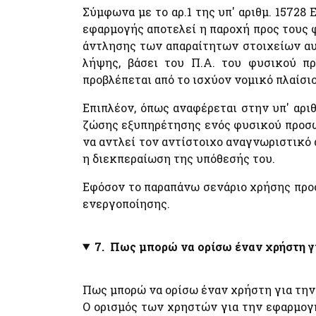
myNAFTILIA.live
Σύμφωνα με το αρ.1 της υπ' αριθμ. 1572
myOEYlive - Εξυπηρέτηση με τηλεδιάσκεψη από
εφαρμογής αποτελεί η παροχή προς τους
Γραφείο Ο.Ε.Υ. του Υπουργείου Εξωτερικών
άντλησης των απαραίτητων στοιχείων α
myPyrasfaleialive - Εξυπηρέτηση με τηλεδιάσκεψ
λήψης, βάσει του Π.Α. του φυσικού π
τηλεφωνική επικοινωνία ή φυσική παρουσία από τ
Γραφεία Προληπτικής και Κατασταλτικής
προβλέπεται από το ισχύον νομικό πλαίσιο
Πυρασφάλειας των ΔΙ.Π.Υ.Ν./ΔΙ.Π.Υ. του
Πυροσβεστικού Σώματος Ελλάδος
Επιπλέον, όπως αναφέρεται στην υπ' αριθ
mySynigoroslive - Εξυπηρέτηση με τηλεδιάσκεψη
ζώσης εξυπηρέτησης ενός φυσικού προσώπ
από τον Συνήγορο του Πολίτη
να αντλεί τον αντίστοιχο αναγνωριστικό 
η διεκπεραίωση της υπόθεσής του.
Εφόσον το παραπάνω σενάριο χρήσης προσι
ενεργοποίησης.
7. Πως μπορώ να ορίσω έναν χρήστη γ
Πως μπορώ να ορίσω έναν χρήστη για τη
Ο ορισμός των χρηστών για την εφαρμο