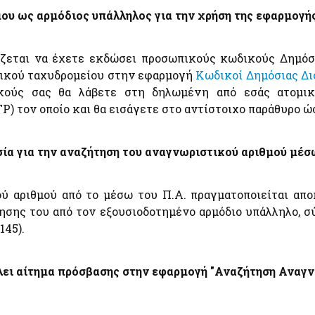
Εθνικές Βουλευτικές και Αυτοδιοικητικές Εκλογές
ου ως αρμόδιος υπάλληλος για την χρήση της εφαρμογή
2023
Εθνικό Μητρώο Ζώων Συντροφιάς (Ε.Μ.Ζ.Σ.)
άζεται να έχετε εκδώσει προσωπικούς κωδικούς Δημόσ
Υπηρεσία Πληρωμής Ειδικής Εκλογικής
Αποζημίωσης Βουλευτικών Εκλογών της 21ης
νικού ταχυδρομείου στην εφαρμογή
Κωδικοί Δημόσιας Δι
Μαΐου 2023
ούς σας θα λάβετε στη δηλωμένη από εσάς ατομικ
Υπηρεσία Πληρωμής Ειδικής Εκλογικής
Ρ) τον οποίο και θα εισάγετε στο αντίστοιχο παράθυρο ώ
Αποζημίωσης Βουλευτικών Εκλογών της 25ης
πό
Ιουνίου 2023
Α
Ψηφιακό Μητρώο Μελών Λεσχών Φιλάθλων
σία για την αναζήτηση του αναγνωριστικού αριθμού μέσ
e-έντυπα
ύ αριθμού από το μέσω του Π.Α. πραγματοποιείται απ
ησης του από τον εξουσιοδοτημένο αρμόδιο υπάλληλο, 
145).
α
λλει αίτημα πρόσβασης στην εφαρμογή "Αναζήτηση Ανα