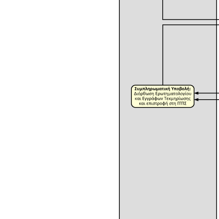
myNAFTILIA.live
myOEYlive - Εξυπηρέτηση με τηλεδιάσκεψη από
Γραφείο Ο.Ε.Υ. του Υπουργείου Εξωτερικών
myPyrasfaleialive - Εξυπηρέτηση με τηλεδιάσκεψ
τηλεφωνική επικοινωνία ή φυσική παρουσία από τ
Γραφεία Προληπτικής και Κατασταλτικής
Πυρασφάλειας των ΔΙ.Π.Υ.Ν./ΔΙ.Π.Υ. του
Πυροσβεστικού Σώματος Ελλάδος
mySynigoroslive - Εξυπηρέτηση με τηλεδιάσκεψη
από τον Συνήγορο του Πολίτη