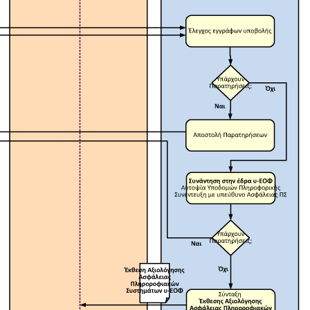
Απόκρυψη λίστας
η,
α
Απόκρυψη λίστας