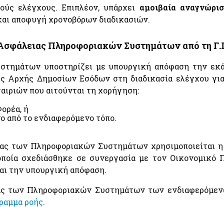
ούς ελέγχους. Επιπλέον, υπάρχει
αμοιβαία αναγνώρισ
Εκτιμήσεις Τιμών Ζώνης ΑΠΑΑ
e-Έν
Ηλεκτρονική Πλατφόρμα Προστασίας Κύριας
Φορο
αι αποφυγή χρονοβόρων διαδικασιών.
Κατοικίας
Μητρώο Αξιών Μεταβιβάσεων Ακινήτων
Ακίν
Φύλλα Υπολογισμού ΑΠΑΑ
Φύλλα Υπολογισμού ΑΠΑΑ
Επιδ
Ασφάλειας Πληροφοριακών Συστημάτων από τη Γ.Γ
Εκτιμήσεις Τιμών Ζώνης ΑΠΑΑ
Οχή
Μητρώο Αξιών Μεταβιβάσεων Ακινήτων
στημάτων υποστηρίζει με υπουργική απόφαση την εκά
Κ)
Πλατφόρμα δήλωσης διόρθωσης τ.μ. ακινήτων προς
ης Αρχής Δημοσίων Εσόδων στη διαδικασία ελέγχου γι
τους ΟΤΑ
αιριών που αιτούνται τη χορήγηση:
Προστασία Κύριας Κατοικίας πληγέντων Κορωνοιού
ID
ορέα, ή
ο από το ενδιαφερόμενο τόπο.
Ελεγκτικές Υπηρεσίες Ελληνικού Δημοσίου
Επιδ
ιας των Πληροφοριακών Συστημάτων χρησιμοποιείται η
Υποβολή δήλωσης "ΠΟΘΕΝ ΕΣΧΕΣ"
Κοιν
 οποία σχεδιάσθηκε σε συνεργασία με τον Οικονομικό 
Μετα
αι την υπουργική απόφαση.
ά
ας των Πληροφοριακών Συστημάτων των ενδιαφερόμενω
Λοιπές Υπηρεσίες
ραμμα ροής
.
ό
Pythia: Ερευνητικό έργο για την ανάπτυξη της
τεχνολογίας των chatbots