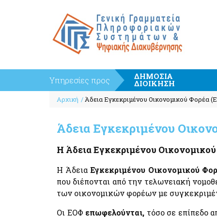
ΔΗΜΟΣΙΑ
Υπηρεσίες προς
ΔΙΟΙΚΗΣΗ
Breadcrumb
Κέντρο Διαλειτουργικότητας (ΚΕ.Δ) Υπουργείου
Πληρωμές και Εισπράξεις
Αρχική
Άδεια Εγκεκριμένου Οικονομικού Φορέα (
Ψηφιακής Διακυβέρνησης
e-Παράβολο
Εφαρμογή Διαχείρισης Αιτημάτων
Συντάξεις Δημοσίου
Διαλειτουργικότητας (ΕΔΑ)
Άδεια Εγκεκριμένου Οικονο
PEPPOL
Κοινός Οδηγός Υλοποίησης Διαδικτυακών
Υπηρεσιών
ΕΘΝΙΚΗ ΑΡΧΗ PEPPOL
Η Άδεια Εγκεκριμένου Οικονομικού
Πλατφόρμα Διαχείρισης και Υποστήριξης των
Ευρωπαϊκό Πρότυπο (ΕΛΟΤ EN 16931)
Διαδικτυακών Υπηρεσιών (web services) Enterpri
Η Άδεια
Εγκεκριμένου Οικονομικού Φορ
Ηλεκτρονικό Τιμολόγιο στις Δημόσιες Συμβάσεις
Service Bus (ESB)
που διέπονται από την τελωνειακή νομοθε
Μητρώο Διαλειτουργικότητας
των οικονομικών φορέων με συγκεκριμέν
Οι ΕΟΦ
επωφελούνται,
τόσο σε επίπεδο α
Πληρωμές - Εισπράξεις
Επιχειρήσεις