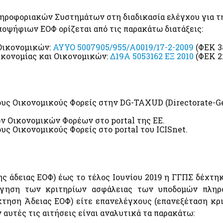
ληροφοριακών Συστημάτων στη διαδικασία ελέγχου για 
οψήφιων ΕΟΦ ορίζεται από τις παρακάτω διατάξεις:
Οικονομικών:
ΑΥΥΟ 5007905/955/Α0019/17-2-2009
(ΦΕΚ 38
κονομίας και Οικονομικών:
Δ19Α 5053162 ΕΞ 2010
(ΦΕΚ 22
υς Οικονομικούς Φορείς στην DG-TAXUD (Directorate-Ge
 Οικονομικών Φορέων στο portal της ΕΕ.
ς Οικονομικούς Φορείς στο portal του ICISnet.
ης άδειας ΕΟΦ) έως το τέλος Ιουνίου 2019 η ΓΓΠΣ δέχτη
λόγηση των κριτηρίων ασφάλειας των υποδομών πληρ
κτηση Άδειας ΕΟΦ) είτε επανελέγχους (επανεξέταση κρ
 αυτές τις αιτήσεις είναι αναλυτικά τα παρακάτω: