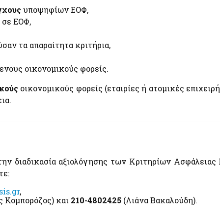
γχους
υποψηφίων ΕΟΦ,
σε ΕΟΦ,
σαν τα απαραίτητα κριτήρια,
ενους οικονομικούς φορείς.
ικούς
οικονομικούς φορείς (εταιρίες ή ατομικές επιχειρ
ια.
ε την διαδικασία αξιολόγησης των Κριτηρίων Ασφάλει
τε:
is.gr
,
ς Κομπορόζος) και
210-4802425
(Λιάνα Βακαλούδη).