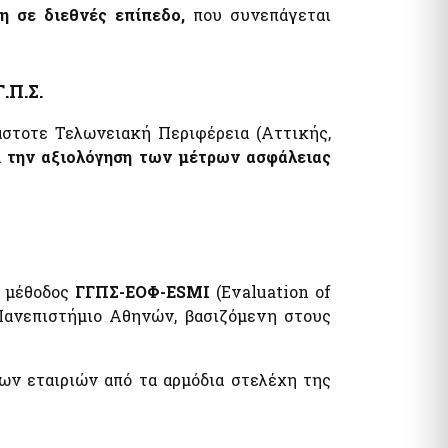
η σε διεθνές επίπεδο,
που συνεπάγεται
τυπα
λογία Πολιτών / Επιχειρήσεων
ητα Ε9 / ΕΝΦΙΑ / Μισθωτήρια
όματα / Παροχές
.Π.Σ.
ματα
στοτε Τελωνειακή Περιφέρεια (Αττικής,
α
την αξιολόγηση των μέτρων ασφάλειας
όματα- Παροχές
 μέθοδος
ΓΓΠΣ-ΕΟΦ-ESMI
(Evaluation of
ωνικό μέρισμα
Πανεπιστήμιο Αθηνών, βασιζόμενη στους
φορικό Ισοδύναμο
ν εταιριών από τα αρμόδια στελέχη της