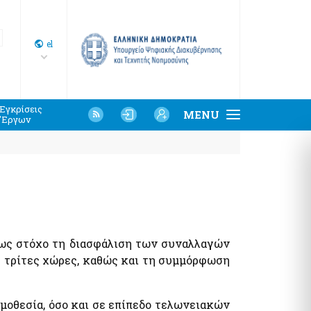
Select
el
your
language
Εγκρίσεις
MENU
'Εργων
φόρμα Υποβολής Αιτημάτων Φιλοξενίας,
αλοί - Δημόσια Περιουσία
ρεσης Προμήθειας, Παροχής αδειών λογισμικού
μοπρασίες Αιγιαλών
Καταγραφής Υποδομής
τήριο και Χάρτης Καθορισμένου Αιγιαλού
τήσεις προς τις Υπηρεσίες Δημόσιας Περιουσίας
ακές Υπηρεσίες Κοινωφελών Περιουσιών
ως στόχο τη διασφάλιση των συναλλαγών
με τρίτες χώρες, καθώς και τη συμμόρφωση
μοθεσία, όσο και σε επίπεδο τελωνειακών
ίες - Έντυπα
εσίες ΑΑΔΕ