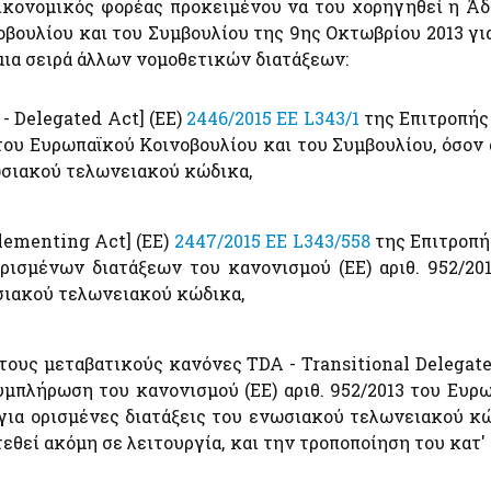
οικονομικός φορέας προκειμένου να του χορηγηθεί η Ά
βουλίου και του Συμβουλίου της 9ης Οκτωβρίου 2013 γ
μια σειρά άλλων νομοθετικών διατάξεων:
- Delegated Act] (ΕΕ)
2446/2015 EE L343/1
της Επιτροπής
3 του Ευρωπαϊκού Κοινοβουλίου και του Συμβουλίου, όσο
νωσιακού τελωνειακού κώδικα,
lementing Act] (ΕΕ)
2447/2015 EE L343/558
της Επιτροπής
ισμένων διατάξεων του κανονισμού (ΕΕ) αριθ. 952/201
σιακού τελωνειακού κώδικα,
τους μεταβατικούς κανόνες TDA - Transitional Delegate
συμπλήρωση του κανονισμού (ΕΕ) αριθ. 952/2013 του Ευρ
ια ορισμένες διατάξεις του ενωσιακού τελωνειακού κώ
θεί ακόμη σε λειτουργία, και την τροποποίηση του κατ'