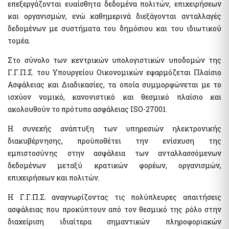
επεξεργάζονται ευαίσθητα δεδομένα πολιτών, επιχειρήσεων
Αιγιαλοί - Δημόσια Περιουσία
Μισθοδοσία υπαλλήλων Υπ. Οικονομικών & Εποπτευόμενων
Φορέων
και οργανισμών, ενώ καθημερινά διεξάγονται ανταλλαγές
e-Δημοπρασίες Αιγιαλών
δεδομένων με συστήματα του δημόσιου και του ιδιωτικού
e-Δελτίο Ατομικής Υπηρεσιακής Κατάστασης (ΔΑΥΚ)
Ευρετήριο και Χάρτης Καθορισμένου Αιγιαλού
τομέα.
e-Aιτήσεις προς τις Υπηρεσίες Δημόσιας Περιουσίας
Ψηφιακές Υπηρεσίες Κοινωφελών Περιουσιών
Στο σύνολο των κεντρικών υπολογιστικών υποδομών της
Ακίνητα
Γ.Γ.Π.Σ. του Υπουργείου Οικονομικών εφαρμόζεται Πλαίσιο
Εκτιμήσεις Τιμών Ζώνης ΑΠΑΑ
Ασφάλειας και Διαδικασίες, τα οποία συμμορφώνεται με το
Μητρώο Αξιών Μεταβιβάσεων Ακινήτων
Επιχειρήσεις
ισχύον νομικό, κανονιστικό και θεσμικό πλαίσιο και
Φύλλα Υπολογισμού ΑΠΑΑ
Εξωδικαστικός Μηχανισμός
ακολουθούν το πρότυπο ασφάλειας ISO-27001.
Μητρώο Δεξαμενών Ενεργειακών Προϊόντων
Η συνεχής ανάπτυξη των υπηρεσιών ηλεκτρονικής
Μητρώο Πραγματικών Δικαιούχων
Οδηγίες - Έντυπα
διακυβέρνησης, προϋποθέτει την ενίσχυση της
Προστασία επιχειρήσεων πληγέντων Κορωνοϊού Αίτηση
e-Έντυπα
υπαγωγής στη διαδικασία συνεισφοράς Δημοσίου στην
εμπιστοσύνης στην ασφάλεια των ανταλλασσόμενων
αποπληρωμή επιχειρηματικών δανείων
δεδομένων μεταξύ κρατικών φορέων, οργανισμών,
Know Your Business – (eGov-KYB)
Λοιπές Υπηρεσίες Δ.Δ.
επιχειρήσεων και πολιτών.
Σύστημα Ιχνηλασιμότητας Καπνικών Προϊόντων (ID Issuer)
Εθνικό Μητρώο Επικοινωνίας (Ε.Μ.Επ) Κέντρο Ειδοποιήσεων
Η Γ.Γ.Π.Σ. αναγνωρίζοντας τις πολύπλευρες απαιτήσεις
Κράτος φιλικό προς τον πολίτη (ΔΔ)
ασφάλειας που προκύπτουν από τον θεσμικό της ρόλο στην
Υπηρεσία Εξουσιοδότησης Χρηστών Οριζόντιων
Aκίνητα
διαχείριση ιδιαίτερα σημαντικών πληροφοριακών
Πληροφοριακών Συστημάτων Δημόσιας Διοίκησης