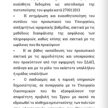
ευαίσθητα δεδομένα ως αποτέλεσμα της
Pythia: Ερευνητικό έργο για την ανάπτυξη της τεχνολογίας
των chatbots
πιστοποίησης του φορέα κατά 27001:2013
⦁ Η ενημέρωση και ευαισθητοποίηση του
Εθνικές Βουλευτικές και Αυτοδιοικητικές Εκλογές 2023
συνόλου του προσωπικού του Υπουργείου,
Εθνικό Μητρώο Ζώων Συντροφιάς (Ε.Μ.Ζ.Σ.)
ανεξαρτήτως ιεραρχικής βαθμίδας, σχετικά με τις
Υπηρεσία Πληρωμής Ειδικής Εκλογικής Αποζημίωσης
Βουλευτικών Εκλογών της 21ης Μαΐου 2023
μεθόδους διασφάλισης της ασφάλειας των
Υπηρεσία Πληρωμής Ειδικής Εκλογικής Αποζημίωσης
πληροφοριών, καθώς επίσης και σχετικά με τις
Βουλευτικών Εκλογών της 25ης Ιουνίου 2023
ωφέλειες που θα προκύψουν
Ψηφιακό Μητρώο Μελών Λεσχών Φιλάθλων
⦁ Η σε βάθος εκπαίδευση του προσωπικού
e-έντυπα
σχετικά με τις αρμοδιότητες και υποχρεώσεις
που προκύπτουν από την εφαρμογή του ΣΔΑΠ,
ανάλογα και με το ρόλο του εκάστοτε υπαλλήλου
Απόκρυψη λίστας
ή ομάδας υπαλλήλων
⦁ Ο σχεδιασμός και η παροχή υπηρεσιών
δημοσιότητας, σε συνεργασία με το Υπουργείο
Οικονομικών που θα εξασφαλίσουν την
απαραίτητη προβολή του Έργου με σκοπό να
εδραιωθεί το αίσθημα εμπιστοσύνης των πολιτών