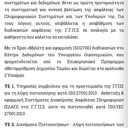
Ηλεκτρονική Πλατφόρμα Προστασίας Κύριας Κατοικίας
συστημάτων και δεδομένων, θέτει ως πρώτη προτεραιότητα
Υπηρεσία Εξουσιοδότησης Χρηστών Ιδιωτικού Τομέα για
Φύλλα Υπολογισμού ΑΠΑΑ
πρόσβαση σε εξειδικευμένα πληροφοριακά συστήματα του
τη συστηματική και συνεχή βελτίωση της ασφάλειας των
δημοσίου
Εκτιμήσεις Τιμών Ζώνης ΑΠΑΑ
Πληροφοριακών Συστημάτων και των Υποδομών της. Για
Μητρώο Ανθρώπινου Δυναμικού Ελληνικού Δημοσίου
Μητρώο Αξιών Μεταβιβάσεων Ακινήτων
τους λόγους αυτούς, επιβάλλεται η αναβάθμιση των
Κωδικοί Δημόσιας Διοίκησης
διαδικασιών ασφάλειας της Γ.Γ.Π.Σ. σε αναλογία με τα
Πλατφόρμα δήλωσης διόρθωσης τ.μ. ακινήτων προς τους ΟΤΑ
Μητρώο Πιστοποιημένων Εκτιμητών Δημοσίου
καθήκοντα που καλείται να επιτελέσει.
Προστασία Κύριας Κατοικίας πληγέντων Κορωνοιού
Σύνοψη Μητρώου Δεσμεύσεων
Με το Έργο «Μελέτη και εφαρμογή ISO27001 διαδικασιών στο
Ψηφιακές Υπογραφές
Κέντρο Δεδομένων του Υπουργείου Οικονομικών», που
Υπηρεσίες ΑΑΔΕ
Ηλεκτρονική Διακίνηση Εγγράφων και Ψηφιακές Υπογραφές
χρηματοδοτείται από το Επιχειρησιακό Πρόγραμμα
Φορολογία Πολιτών / Επιχειρήσεων
Εθνικό Μητρώο Ζώων Συντροφιάς (Ε.Μ.Ζ.Σ.)
«Μεταρρύθμιση Δημοσίου Τομέα» και δομείται στα ακόλουθα
Ακίνητα Ε9 / ΕΝΦΙΑ / Μισθωτήρια
Ψηφιακό Μητρώο Λεσχών Μελών Φιλάθλων
2 Υποέργα:
Επιδόματα / Παροχές
Αναζήτηση Αναγνωριστικών Αριθμών μέσω του ΠΑ
Οχήματα
ΥΕ 1.
Υπηρεσίες συμβούλου για τη προετοιμασία της ΓΓΠΣ
Διασταυρωτικοί Έλεγχοι Οχημάτων (για Δημόσια Διοίκηση)
για τη λήψη πιστοποίησης κατά ISO:27001:2013 - Ανάπτυξη &
Ειδική ηλεκτρονική εφαρμογή "Στοιχεία προσώπου (myInfo)
εφαρμογή Συστήματος Διαχείρισης Ασφάλειας Πληροφοριών
για τα Κέντρα εξυπηρέτησης Πολιτών (ΚΕΠ)" - Ειδική
Τηλεπικοινωνίες
ηλεκτρονική εφαρμογή "Στοιχεία Προσώπου (myInfo) για τις
(ΣΔΑΠ) στη Γ.Γ.Π.Σ. ώστε να πιστοποιηθεί κατά ISO/IEC
έμμισθες Προξενικές Αρχές (ΕΠΑ)"
Μητρώο Δικαιούχων Απαλλαγής Τελών Συνδρομητών Κινητής
27001:2013
Τηλεφωνίας και Καρτοκινητής Τηλεφωνίας (Μη.Δ.Α.Τε.)
Ψηφιακή πλατφόρμα συλλογής και τήρησης στατιστικών
στοιχείων για θέματα πρόληψης και καταπολέμησης της
ΥΕ 2.
Διενέργεια Πιστοποιήσεων - Λήψη πιστοποιήσεων των
νομιμοποίησης εσόδων από εγκληματικές δραστηριότητες και