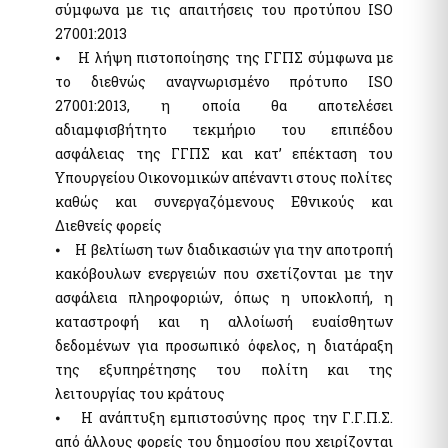
σύμφωνα με τις απαιτήσεις του προτύπου ISO
myKTIMATOLOGIOlive - Εξυπηρέτηση με τηλεδιάσκεψη από
το Ελληνικό Κτηματολόγιο
27001:2013
myAADElive - Εξυπηρέτηση με τηλεδιάσκεψη από την
⦁ Η λήψη πιστοποίησης της ΓΓΠΣ σύμφωνα με
Ανεξάρτητη Αρχή Δημοσίων Εσόδων (Α.Α.Δ.Ε.)
το διεθνώς αναγνωρισμένο πρότυπο ISO
myDYPAlive - Εξυπηρέτηση με τηλεδιάσκεψη από την
27001:2013, η οποία θα αποτελέσει
Δημόσια Υπηρεσία Απασχόλησης (Δ.ΥΠ.Α τ. ΟΑΕΔ)
αδιαμφισβήτητο τεκμήριο του επιπέδου
myEGDIXlive - Εξυπηρέτηση με τηλεδιάσκεψη ή τηλεφωνική
επικοινωνία & με φυσική παρουσία (για Γενικές Πληροφορίες
ασφάλειας της ΓΓΠΣ και κατ’ επέκταση του
Διαχείρισης Οφειλών) από τη Γ.Γ.Χρηματοπιστωτικού Τομέα &
Υπουργείου Οικονομικών απέναντι στους πολίτες
Διαχείρισης Ιδιωτικού Χρέους (ΓΓΧΤΔΙΧ πρώην ΕΓΔΙΧ) του Υπ.
Εθν. Οικον. & Οικονομικών
καθώς και συνεργαζόμενους Εθνικούς και
Διεθνείς φορείς
myNAFTILIA.live
⦁ Η βελτίωση των διαδικασιών για την αποτροπή
myOEYlive - Εξυπηρέτηση με τηλεδιάσκεψη από Γραφείο Ο.Ε.Υ.
του Υπουργείου Εξωτερικών
κακόβουλων ενεργειών που σχετίζονται με την
myPyrasfaleialive - Εξυπηρέτηση με τηλεδιάσκεψη,
ασφάλεια πληροφοριών, όπως η υποκλοπή, η
τηλεφωνική επικοινωνία ή φυσική παρουσία από τα Γραφεία
καταστροφή και η αλλοίωσή ευαίσθητων
Προληπτικής και Κατασταλτικής Πυρασφάλειας των ΔΙ.Π.Υ.Ν./
ΔΙ.Π.Υ. του Πυροσβεστικού Σώματος Ελλάδος
δεδομένων για προσωπικό όφελος, η διατάραξη
mySynigoroslive - Εξυπηρέτηση με τηλεδιάσκεψη από τον
της εξυπηρέτησης του πολίτη και της
Συνήγορο του Πολίτη
λειτουργίας του κράτους
⦁ Η ανάπτυξη εμπιστοσύνης προς την Γ.Γ.Π.Σ.
από άλλους φορείς του δημοσίου που χειρίζονται
Λοιπές Υπηρεσίες