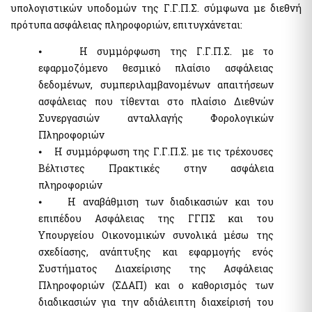
της χρηματοδότησης της τρομοκρατίας
υπολογιστικών υποδομών της Γ.Γ.Π.Σ. σύμφωνα με διεθνή
Ελεγκτικές Υπηρεσίες Ελληνικού Δημοσίου
πρότυπα ασφάλειας πληροφοριών, επιτυγχάνεται:
Υποβολή δήλωσης "ΠΟΘΕΝ ΕΣΧΕΣ"
Απόκρυψη λίστας
⦁ Η συμμόρφωση της Γ.Γ.Π.Σ. με το
εφαρμοζόμενο θεσμικό πλαίσιο ασφάλειας
Επιδόματα- Παροχές
δεδομένων, συμπεριλαμβανομένων απαιτήσεων
Κοινωνικό μέρισμα
ασφάλειας που τίθενται στο πλαίσιο Διεθνών
Μεταφορικό Ισοδύναμο
Συνεργασιών ανταλλαγής Φορολογικών
Πληροφοριών
Στοιχεία Πολιτών και εξ Αποστάσεως Εξυπηρέτηση
⦁ Η συμμόρφωση της Γ.Γ.Π.Σ. με τις τρέχουσες
myConsulLive - Εξυπηρέτηση με τηλεδιάσκεψη από
Βέλτιστες Πρακτικές στην ασφάλεια
Προξενική Αρχή του Υπουργείου Εξωτερικών
πληροφοριών
myKEPlive - Εξυπηρέτηση με τηλεδιάσκεψη από Κέντρο
⦁ H αναβάθμιση των διαδικασιών και του
Εξυπηρέτησης Πολιτών (ΚΕΠ)
επιπέδου Ασφάλειας της ΓΓΠΣ και του
Ηλεκτρονικό αίτημα ραντεβού σε Κέντρο Εξυπηρέτησης
Υπουργείου Οικονομικών συνολικά μέσω της
Πολιτών (ΚΕΠ)
σχεδίασης, ανάπτυξης και εφαρμογής ενός
myEFKALive - Εξυπηρέτηση με τηλεδιάσκεψη από τον e-ΕΦΚΑ
Συστήματος Διαχείρισης της Ασφάλειας
Πλατφόρμα Φυσικού Ραντεβού ΔΥΠΑ
Πληροφοριών (ΣΔΑΠ) και ο καθορισμός των
myDIMOSlive – Eξυπηρέτηση με τηλεδιάσκεψη από τον Δήμο
σας
διαδικασιών για την αδιάλειπτη διαχείρισή του