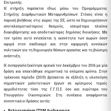
Επιτροπής.
Αιγιαλοί - Δημόσια Περιουσία
Μισθοδοσία υπαλλήλων Υπ. Οικονομικών & Εποπτευόμενων
Φορέων
Η στήριξη παρέχεται ιδίως μέσω του Προγράμματος
e-Δημοπρασίες Αιγιαλών
e-Δελτίο Ατομικής Υπηρεσιακής Κατάστασης (ΔΑΥΚ)
Στήριξης Διαρθρωτικών Μεταρρυθμίσεων. Στόχος είναι η
Ευρετήριο και Χάρτης Καθορισμένου Αιγιαλού
παροχή βοήθειας στις χώρες της ΕΕ, ώστε να δημιουργήσουν
e-Aιτήσεις προς τις Υπηρεσίες Δημόσιας Περιουσίας
αποτελεσματικότερους θεσμούς, ισχυρότερα πλαίσια
Ψηφιακές Υπηρεσίες Κοινωφελών Περιουσιών
Ακίνητα
διακυβέρνησης και αποδοτικότερες δημόσιες διοικήσεις. Με
Εκτιμήσεις Τιμών Ζώνης ΑΠΑΑ
τον τρόπο αυτό ενισχύεται η ικανότητα των χωρών όσον
Μητρώο Αξιών Μεταβιβάσεων Ακινήτων
Επιχειρήσεις
αφορά στον σχεδιασμό και στην εφαρμογή ευνοϊκών
Φύλλα Υπολογισμού ΑΠΑΑ
Εξωδικαστικός Μηχανισμός
πολιτικών για τη δημιουργία θέσεων εργασίας και τη βιώσιμη
ανάπτυξη.
Μητρώο Δεξαμενών Ενεργειακών Προϊόντων
Μητρώο Πραγματικών Δικαιούχων
Οδηγίες - Έντυπα
Η συνεργασία ξεκίνησε αρχικά τον Δεκέμβριο του 2016 με μία
Προστασία επιχειρήσεων πληγέντων Κορωνοϊού Αίτηση
e-Έντυπα
δράση και επεκτάθηκε σημαντικά τα επόμενα χρόνια. Στην
υπαγωγής στη διαδικασία συνεισφοράς Δημοσίου στην
αποπληρωμή επιχειρηματικών δανείων
τρέχουσα περίοδο (2019) βρίσκεται σε εξέλιξη η υλοποίηση
σημαντικών μελετητικών έργων σε κρίσιμους τομείς
Know Your Business – (eGov-KYB)
Λοιπές Υπηρεσίες Δ.Δ.
αρμοδιότητας τόσο της Γ.Γ.Π.Σ. όσο και ευρύτερα του
Σύστημα Ιχνηλασιμότητας Καπνικών Προϊόντων (ID Issuer)
Εθνικό Μητρώο Επικοινωνίας (Ε.Μ.Επ) Κέντρο Ειδοποιήσεων
Υπουργείου Οικονομικών. Στη συνέχεια αναφέρονται
Κράτος φιλικό προς τον πολίτη (ΔΔ)
συνοπτικά οι δράσεις αυτές:
Υπηρεσία Εξουσιοδότησης Χρηστών Οριζόντιων
Aκίνητα
Πληροφοριακών Συστημάτων Δημόσιας Διοίκησης
⦁ Βελτιστοποίηση ITSM Διαδικασιών