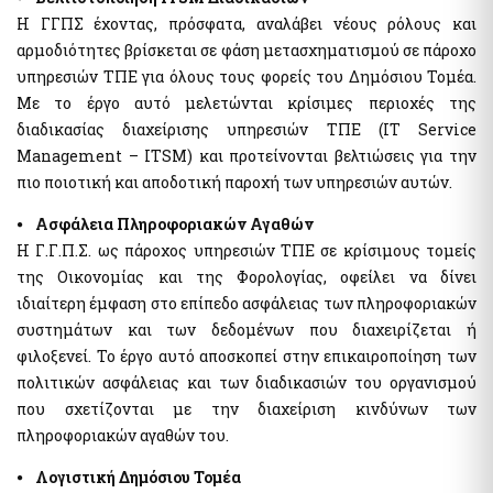
Ηλεκτρονική Πλατφόρμα Προστασίας Κύριας Κατοικίας
Υπηρεσία Εξουσιοδότησης Χρηστών Ιδιωτικού Τομέα για
Η ΓΓΠΣ έχοντας, πρόσφατα, αναλάβει νέους ρόλους και
Φύλλα Υπολογισμού ΑΠΑΑ
πρόσβαση σε εξειδικευμένα πληροφοριακά συστήματα του
αρμοδιότητες βρίσκεται σε φάση μετασχηματισμού σε πάροχο
δημοσίου
Εκτιμήσεις Τιμών Ζώνης ΑΠΑΑ
υπηρεσιών ΤΠΕ για όλους τους φορείς του Δημόσιου Τομέα.
Μητρώο Ανθρώπινου Δυναμικού Ελληνικού Δημοσίου
Μητρώο Αξιών Μεταβιβάσεων Ακινήτων
Με το έργο αυτό μελετώνται κρίσιμες περιοχές της
Κωδικοί Δημόσιας Διοίκησης
Πλατφόρμα δήλωσης διόρθωσης τ.μ. ακινήτων προς τους ΟΤΑ
διαδικασίας διαχείρισης υπηρεσιών ΤΠΕ (IT Service
Μητρώο Πιστοποιημένων Εκτιμητών Δημοσίου
Προστασία Κύριας Κατοικίας πληγέντων Κορωνοιού
Management – ITSM) και προτείνονται βελτιώσεις για την
Σύνοψη Μητρώου Δεσμεύσεων
πιο ποιοτική και αποδοτική παροχή των υπηρεσιών αυτών.
Ψηφιακές Υπογραφές
Υπηρεσίες ΑΑΔΕ
⦁ Ασφάλεια Πληροφοριακών Αγαθών
Ηλεκτρονική Διακίνηση Εγγράφων και Ψηφιακές Υπογραφές
Φορολογία Πολιτών / Επιχειρήσεων
Η Γ.Γ.Π.Σ. ως πάροχος υπηρεσιών ΤΠΕ σε κρίσιμους τομείς
Εθνικό Μητρώο Ζώων Συντροφιάς (Ε.Μ.Ζ.Σ.)
Ακίνητα Ε9 / ΕΝΦΙΑ / Μισθωτήρια
της Οικονομίας και της Φορολογίας, οφείλει να δίνει
Ψηφιακό Μητρώο Λεσχών Μελών Φιλάθλων
Επιδόματα / Παροχές
ιδιαίτερη έμφαση στο επίπεδο ασφάλειας των πληροφοριακών
Αναζήτηση Αναγνωριστικών Αριθμών μέσω του ΠΑ
Οχήματα
συστημάτων και των δεδομένων που διαχειρίζεται ή
Διασταυρωτικοί Έλεγχοι Οχημάτων (για Δημόσια Διοίκηση)
φιλοξενεί. Το έργο αυτό αποσκοπεί στην επικαιροποίηση των
Ειδική ηλεκτρονική εφαρμογή "Στοιχεία προσώπου (myInfo)
πολιτικών ασφάλειας και των διαδικασιών του οργανισμού
για τα Κέντρα εξυπηρέτησης Πολιτών (ΚΕΠ)" - Ειδική
Τηλεπικοινωνίες
ηλεκτρονική εφαρμογή "Στοιχεία Προσώπου (myInfo) για τις
που σχετίζονται με την διαχείριση κινδύνων των
έμμισθες Προξενικές Αρχές (ΕΠΑ)"
Μητρώο Δικαιούχων Απαλλαγής Τελών Συνδρομητών Κινητής
πληροφοριακών αγαθών του.
Τηλεφωνίας και Καρτοκινητής Τηλεφωνίας (Μη.Δ.Α.Τε.)
Ψηφιακή πλατφόρμα συλλογής και τήρησης στατιστικών
στοιχείων για θέματα πρόληψης και καταπολέμησης της
⦁ Λογιστική Δημόσιου Τομέα
νομιμοποίησης εσόδων από εγκληματικές δραστηριότητες και