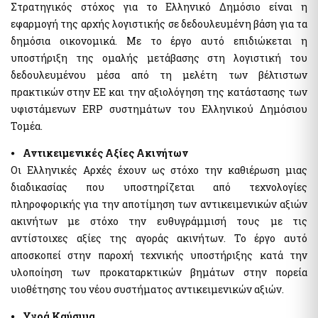
της χρηματοδότησης της τρομοκρατίας
Στρατηγικός στόχος για το Ελληνικό Δημόσιο είναι η
Ελεγκτικές Υπηρεσίες Ελληνικού Δημοσίου
εφαρμογή της αρχής λογιστικής σε δεδουλευμένη βάση για τα
Υποβολή δήλωσης "ΠΟΘΕΝ ΕΣΧΕΣ"
δημόσια οικονομικά. Με το έργο αυτό επιδιώκεται η
Απόκρυψη λίστας
υποστήριξη της ομαλής μετάβασης στη λογιστική του
Επιδόματα- Παροχές
δεδουλευμένου μέσα από τη μελέτη των βέλτιστων
Κοινωνικό μέρισμα
πρακτικών στην ΕΕ και την αξιολόγηση της κατάστασης των
Μεταφορικό Ισοδύναμο
υφιστάμενων ERP συστημάτων του Ελληνικού Δημόσιου
Τομέα.
Στοιχεία Πολιτών και εξ Αποστάσεως Εξυπηρέτηση
⦁ Αντικειμενικές Αξίες Ακινήτων
myConsulLive - Εξυπηρέτηση με τηλεδιάσκεψη από
Οι Ελληνικές Αρχές έχουν ως στόχο την καθιέρωση μιας
Προξενική Αρχή του Υπουργείου Εξωτερικών
διαδικασίας που υποστηρίζεται από τεχνολογίες
myKEPlive - Εξυπηρέτηση με τηλεδιάσκεψη από Κέντρο
πληροφορικής για την αποτίμηση των αντικειμενικών αξιών
Εξυπηρέτησης Πολιτών (ΚΕΠ)
ακινήτων με στόχο την ευθυγράμμισή τους με τις
Ηλεκτρονικό αίτημα ραντεβού σε Κέντρο Εξυπηρέτησης
αντίστοιχες αξίες της αγοράς ακινήτων. Το έργο αυτό
Πολιτών (ΚΕΠ)
αποσκοπεί στην παροχή τεχνικής υποστήριξης κατά την
myEFKALive - Εξυπηρέτηση με τηλεδιάσκεψη από τον e-ΕΦΚΑ
υλοποίηση των προκαταρκτικών βημάτων στην πορεία
Πλατφόρμα Φυσικού Ραντεβού ΔΥΠΑ
υιοθέτησης του νέου συστήματος αντικειμενικών αξιών.
myDIMOSlive – Eξυπηρέτηση με τηλεδιάσκεψη από τον Δήμο
σας
⦁ Υγρά Καύσιμα