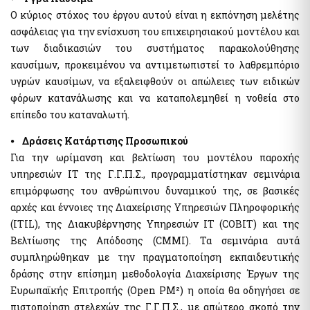
myKTIMATOLOGIOlive - Εξυπηρέτηση με τηλεδιάσκεψη από
Ο κύριος στόχος του έργου αυτού είναι η εκπόνηση μελέτης
το Ελληνικό Κτηματολόγιο
ασφάλειας για την ενίσχυση του επιχειρησιακού μοντέλου και
myAADElive - Εξυπηρέτηση με τηλεδιάσκεψη από την
Ανεξάρτητη Αρχή Δημοσίων Εσόδων (Α.Α.Δ.Ε.)
των διαδικασιών του συστήματος παρακολούθησης
καυσίμων, προκειμένου να αντιμετωπιστεί το λαθρεμπόριο
myDYPAlive - Εξυπηρέτηση με τηλεδιάσκεψη από την
Δημόσια Υπηρεσία Απασχόλησης (Δ.ΥΠ.Α τ. ΟΑΕΔ)
υγρών καυσίμων, να εξαλειφθούν οι απώλειες των ειδικών
myEGDIXlive - Εξυπηρέτηση με τηλεδιάσκεψη ή τηλεφωνική
φόρων κατανάλωσης και να καταπολεμηθεί η νοθεία στο
επικοινωνία & με φυσική παρουσία (για Γενικές Πληροφορίες
επίπεδο του καταναλωτή.
Διαχείρισης Οφειλών) από τη Γ.Γ.Χρηματοπιστωτικού Τομέα &
Διαχείρισης Ιδιωτικού Χρέους (ΓΓΧΤΔΙΧ πρώην ΕΓΔΙΧ) του Υπ.
Εθν. Οικον. & Οικονομικών
⦁ Δράσεις Κατάρτισης Προσωπικού
myNAFTILIA.live
Για την ωρίμανση και βελτίωση του μοντέλου παροχής
υπηρεσιών ΙΤ της Γ.Γ.Π.Σ., προγραμματίστηκαν σεμινάρια
myOEYlive - Εξυπηρέτηση με τηλεδιάσκεψη από Γραφείο Ο.Ε.Υ.
του Υπουργείου Εξωτερικών
επιμόρφωσης του ανθρώπινου δυναμικού της, σε βασικές
myPyrasfaleialive - Εξυπηρέτηση με τηλεδιάσκεψη,
αρχές και έννοιες της Διαχείρισης Υπηρεσιών Πληροφορικής
τηλεφωνική επικοινωνία ή φυσική παρουσία από τα Γραφεία
(ITIL), της Διακυβέρνησης Υπηρεσιών IT (COBIT) και της
Προληπτικής και Κατασταλτικής Πυρασφάλειας των ΔΙ.Π.Υ.Ν./
ΔΙ.Π.Υ. του Πυροσβεστικού Σώματος Ελλάδος
Βελτίωσης της Απόδοσης (CMMI). Τα σεμινάρια αυτά
mySynigoroslive - Εξυπηρέτηση με τηλεδιάσκεψη από τον
συμπληρώθηκαν με την πραγματοποίηση εκπαιδευτικής
Συνήγορο του Πολίτη
δράσης στην επίσημη μεθοδολογία Διαχείρισης Έργων της
Ευρωπαϊκής Επιτροπής (Open PM²) η οποία θα οδηγήσει σε
πιστοποίηση στελεχών της Γ.Γ.Π.Σ., με απώτερο σκοπό την
Λοιπές Υπηρεσίες