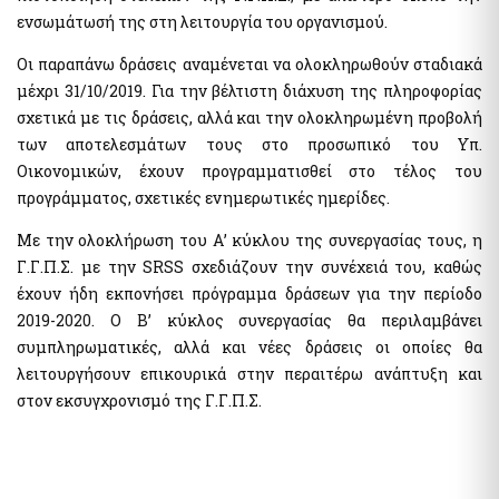
ενσωμάτωσή της στη λειτουργία του οργανισμού.
Pythia: Ερευνητικό έργο για την ανάπτυξη της τεχνολογίας
των chatbots
Οι παραπάνω δράσεις αναμένεται να ολοκληρωθούν σταδιακά
Εθνικές Βουλευτικές και Αυτοδιοικητικές Εκλογές 2023
μέχρι 31/10/2019. Για την βέλτιστη διάχυση της πληροφορίας
Εθνικό Μητρώο Ζώων Συντροφιάς (Ε.Μ.Ζ.Σ.)
σχετικά με τις δράσεις, αλλά και την ολοκληρωμένη προβολή
Υπηρεσία Πληρωμής Ειδικής Εκλογικής Αποζημίωσης
των αποτελεσμάτων τους στο προσωπικό του Υπ.
Βουλευτικών Εκλογών της 21ης Μαΐου 2023
Οικονομικών, έχουν προγραμματισθεί στο τέλος του
Υπηρεσία Πληρωμής Ειδικής Εκλογικής Αποζημίωσης
Βουλευτικών Εκλογών της 25ης Ιουνίου 2023
προγράμματος, σχετικές ενημερωτικές ημερίδες.
Ψηφιακό Μητρώο Μελών Λεσχών Φιλάθλων
Με την ολοκλήρωση του Α’ κύκλου της συνεργασίας τους, η
e-έντυπα
Γ.Γ.Π.Σ. με την SRSS σχεδιάζουν την συνέχειά του, καθώς
έχουν ήδη εκπονήσει πρόγραμμα δράσεων για την περίοδο
2019-2020. Ο Β’ κύκλος συνεργασίας θα περιλαμβάνει
Απόκρυψη λίστας
συμπληρωματικές, αλλά και νέες δράσεις οι οποίες θα
λειτουργήσουν επικουρικά στην περαιτέρω ανάπτυξη και
στον εκσυγχρονισμό της Γ.Γ.Π.Σ.