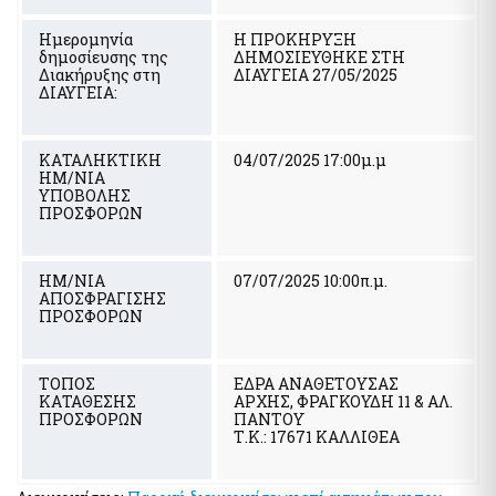
Pythia: Ερευνητικό έργο για την ανάπτυξη της τεχνολογίας
Ημερομηνία
Η ΠΡΟΚΗΡΥΞΗ
των chatbots
δημοσίευσης της
ΔΗΜΟΣΙΕΥΘΗΚΕ ΣΤΗ
Εθνικές Βουλευτικές και Αυτοδιοικητικές Εκλογές 2023
Διακήρυξης στη
ΔΙΑΥΓΕΙΑ 27/05/2025
ΔΙΑΥΓΕΙΑ:
Εθνικό Μητρώο Ζώων Συντροφιάς (Ε.Μ.Ζ.Σ.)
Υπηρεσία Πληρωμής Ειδικής Εκλογικής Αποζημίωσης
Βουλευτικών Εκλογών της 21ης Μαΐου 2023
ΚΑΤΑΛΗΚΤΙΚΗ
04/07/2025 17:00μ.μ
Υπηρεσία Πληρωμής Ειδικής Εκλογικής Αποζημίωσης
ΗΜ/ΝΙΑ
Βουλευτικών Εκλογών της 25ης Ιουνίου 2023
ΥΠΟΒΟΛΗΣ
ΠΡΟΣΦΟΡΩΝ
Ψηφιακό Μητρώο Μελών Λεσχών Φιλάθλων
e-έντυπα
ΗΜ/ΝΙΑ
07/07/2025 10:00π.μ.
ΑΠΟΣΦΡΑΓΙΣΗΣ
ΠΡΟΣΦΟΡΩΝ
Απόκρυψη λίστας
ΤΟΠΟΣ
ΕΔΡΑ ΑΝΑΘΕΤΟΥΣΑΣ
ΚΑΤΑΘΕΣΗΣ
ΑΡΧΗΣ, ΦΡΑΓΚΟΥΔΗ 11 & ΑΛ.
ΠΡΟΣΦΟΡΩΝ
ΠΑΝΤΟΥ
Τ.Κ.: 17671 ΚΑΛΛΙΘΕΑ