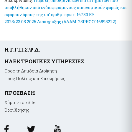
Διευκρινίσεις:
Παροχή διευκρινίσεων επί αιτημάτων που
υποβλήθηκαν από ενδιαφερόμενους οικονομικούς φορείς και
αφορούν όρους της υπ’ αριθμ. πρωτ. 16730 ΕΞ
2025/23.05.2025 Διακήρυξης (ΑΔΑΜ: 25PROC016898222)
Υποσέλιδο
Η Γ.Γ.Π.Σ.Ψ.Δ.
ΗΛΕΚΤΡΟΝΙΚΕΣ ΥΠΗΡΕΣΙΕΣ
Προς τη Δημόσια Διοίκηση
Προς Πολίτες και Επιχειρήσεις
ΠΡΟΣΒΑΣΗ
Χάρτης του Site
Όροι Xρήσης